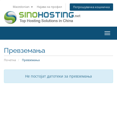
Macedonian
Најава на профил
Потрошувачка кошничка
Вклу
ја
нави
Превземања
Почетна
Превземања
Не постојат датотеки за превземања