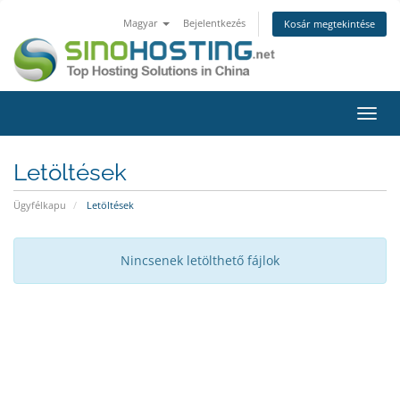
Magyar
Bejelentkezés
Kosár megtekintése
Váltá
a
navig
Letöltések
Ügyfélkapu
Letöltések
Nincsenek letölthető fájlok