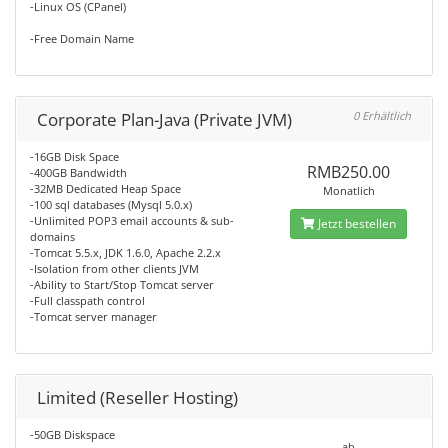
-Linux OS (CPanel)
-Free Domain Name
Corporate Plan-Java (Private JVM)
0 Erhältlich
-16GB Disk Space
RMB250.00
-400GB Bandwidth
-32MB Dedicated Heap Space
Monatlich
-100 sql databases (Mysql 5.0.x)
-Unlimited POP3 email accounts & sub-
Jetzt bestellen
domains
-Tomcat 5.5.x, JDK 1.6.0, Apache 2.2.x
-Isolation from other clients JVM
-Ability to Start/Stop Tomcat server
-Full classpath control
-Tomcat server manager
Limited (Reseller Hosting)
-50GB Diskspace
ab