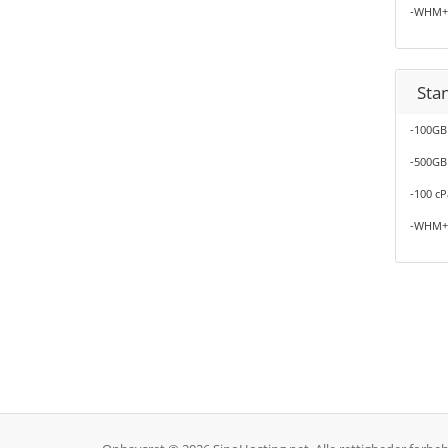
-WHM+
Stan
-100GB
-500GB
-100 cP
-WHM+