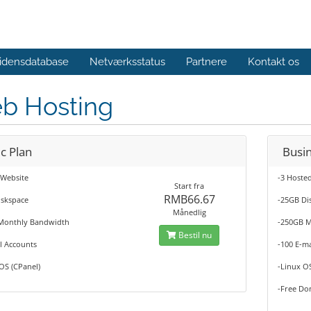
idensdatabase
Netværksstatus
Partnere
Kontakt os
b Hosting
c Plan
Busi
 Website
-3 Hoste
Start fra
RMB66.67
iskspace
-25GB Di
Månedlig
Monthly Bandwidth
-250GB 
Bestil nu
l Accounts
-100 E-m
OS (CPanel)
-Linux O
-Free Do