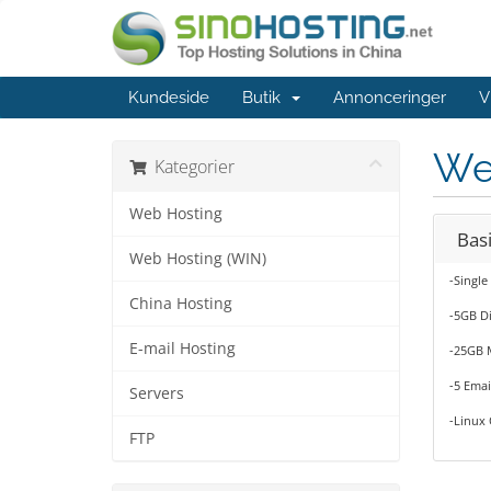
Kundeside
Butik
Annonceringer
V
We
Kategorier
Web Hosting
Basi
Web Hosting (WIN)
-Single
China Hosting
-5GB D
E-mail Hosting
-25GB 
-5 Emai
Servers
-Linux 
FTP