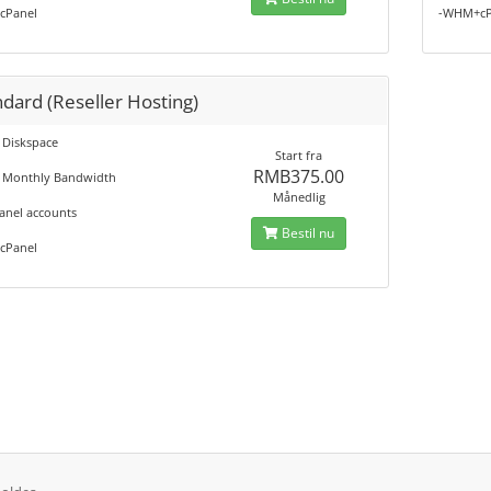
cPanel
-WHM+cP
dard (Reseller Hosting)
 Diskspace
Start fra
RMB375.00
 Monthly Bandwidth
Månedlig
anel accounts
Bestil nu
cPanel