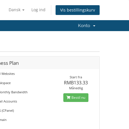
Dansk
Log ind
Vis bestillingskurv
Konto
ness Plan
d Websites
Start fra
RMB133.33
skspace
Månedlig
Monthly Bandwidth
Bestil nu
ail Accounts
S (CPanel)
main