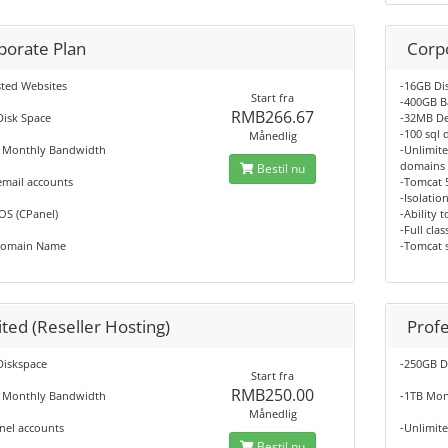
porate Plan
Corpo
sted Websites
-16GB Di
Start fra
-400GB 
RMB266.67
Disk Space
-32MB De
-100 sql 
Månedlig
 Monthly Bandwidth
-Unlimit
domains
Bestil nu
email accounts
-Tomcat 5
-Isolatio
OS (CPanel)
-Ability 
-Full cla
Domain Name
-Tomcat 
ted (Reseller Hosting)
Profe
Diskspace
-250GB D
Start fra
RMB250.00
 Monthly Bandwidth
-1TB Mon
Månedlig
nel accounts
-Unlimit
Bestil nu