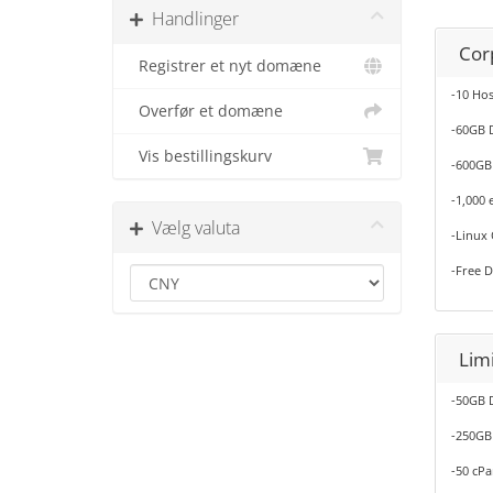
Handlinger
Cor
Registrer et nyt domæne
-10 Ho
Overfør et domæne
-60GB 
Vis bestillingskurv
-600GB
-1,000 
Vælg valuta
-Linux 
-Free 
Limi
-50GB 
-250GB
-50 cPa