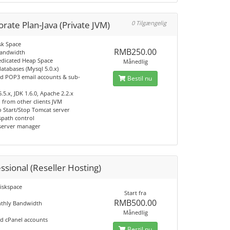
rate Plan-Java (Private JVM)
0 Tilgængelig
sk Space
RMB250.00
Bandwidth
dicated Heap Space
Månedlig
databases (Mysql 5.0.x)
ed POP3 email accounts & sub-
Bestil nu
.5.x, JDK 1.6.0, Apache 2.2.x
n from other clients JVM
to Start/Stop Tomcat server
sspath control
server manager
ssional (Reseller Hosting)
iskspace
Start fra
RMB500.00
thly Bandwidth
Månedlig
ed cPanel accounts
Bestil nu