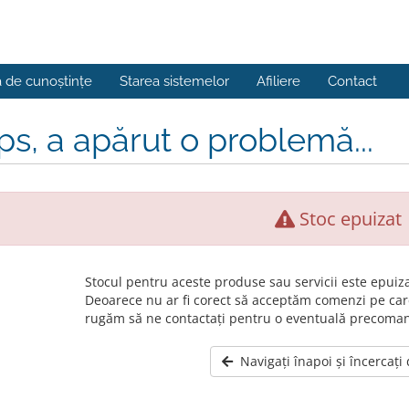
a de cunoștințe
Starea sistemelor
Afiliere
Contact
s, a apărut o problemă...
Stoc epuizat
Stocul pentru aceste produse sau servicii este epuiza
Deoarece nu ar fi corect să acceptăm comenzi pe car
rugăm să ne contactați pentru o eventuală precoma
Navigați înapoi și încercați