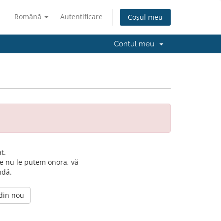
Română
Autentificare
Coșul meu
Contul meu
t.
e nu le putem onora, vă
ndă.
 din nou