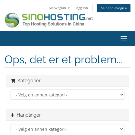
Norwegian
Logg inn
Se handlevogn »
Bytt
navig
Ops, det er et problem...
Kategorier
Handlinger