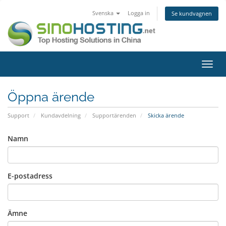
Svenska
Logga in
Se kundvagnen
Växla
navig
Öppna ärende
Support
Kundavdelning
Supportärenden
Skicka ärende
Namn
E-postadress
Ämne