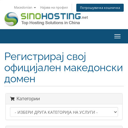
Macedonian
Најава на профил
Потрошувачка кошничка
Вклу
ја
нави
Регистрирај свој
официјален македонски
домен
Категории