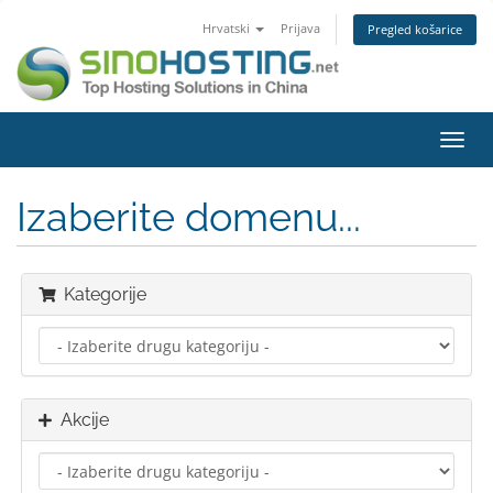
Hrvatski
Prijava
Pregled košarice
Preba
navig
Izaberite domenu...
Kategorije
Akcije