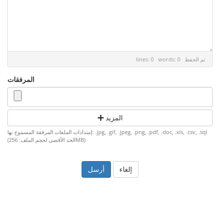
تم الحفظ
lines: 0 words: 0
المرفقات
المزيد
إمتدادات الملفات المرفقة المسموح بها: .jpg, .gif, .jpeg, .png, .pdf, .doc, .xls, .csv, .sql
(الحد الأقصى لحجم الملف: 256MB)
إلغاء