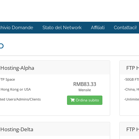
chivio Domande
Stato del Network
Affiliati
Contattaci!
P
 Hosting-Alpha
FTP 
FTP Space
-50GB FT
RMB83.33
, Hong Kong or USA
-China, 
Mensile
ted Users/Admins/Clients
-Unlimit
Ordina subito
 Hosting-Delta
FTP 