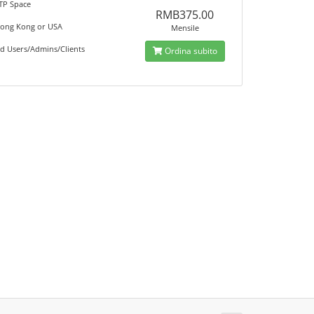
TP Space
RMB375.00
Hong Kong or USA
Mensile
ed Users/Admins/Clients
Ordina subito