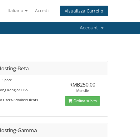
Italiano
Accedi
Visualizza Carrello
Account
Hosting-Beta
P Space
RMB250.00
Hong Kong or USA
Mensile
ed Users/Admins/Clients
Ordina subito
Hosting-Gamma