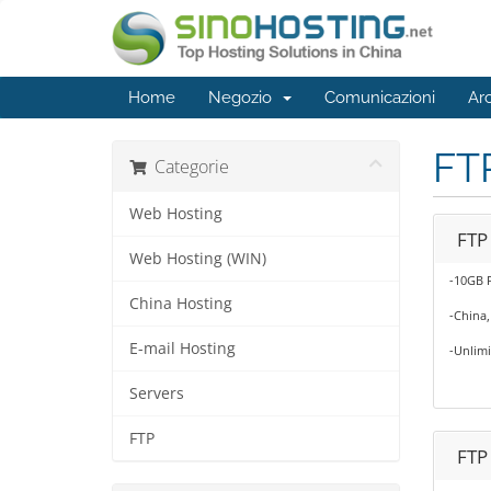
Home
Negozio
Comunicazioni
Ar
FT
Categorie
Web Hosting
FTP
Web Hosting (WIN)
-10GB 
China Hosting
-China
E-mail Hosting
-Unlimi
Servers
FTP
FTP