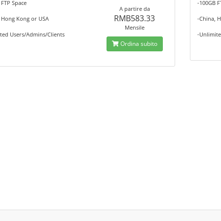
 FTP Space
-100GB F
A partire da
RMB583.33
, Hong Kong or USA
-China, 
Mensile
ted Users/Admins/Clients
-Unlimit
Ordina subito